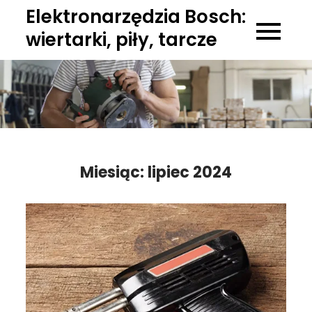
Skip
Elektronarzędzia Bosch:
to
wiertarki, piły, tarcze
content
Miesiąc:
lipiec 2024