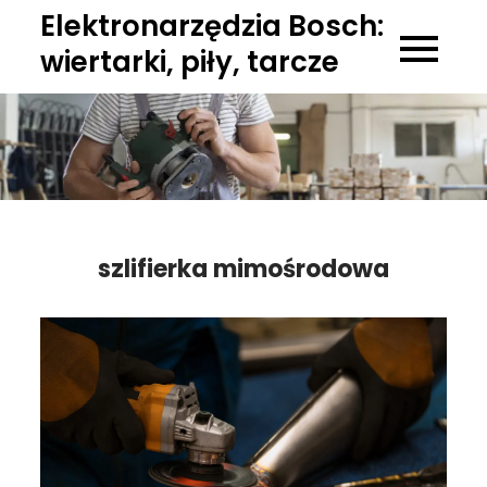
Skip
Elektronarzędzia Bosch:
to
wiertarki, piły, tarcze
content
szlifierka mimośrodowa