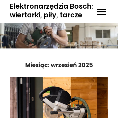
Skip
Elektronarzędzia Bosch:
to
wiertarki, piły, tarcze
content
Miesiąc:
wrzesień 2025