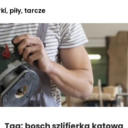
i, piły, tarcze
Tag:
bosch szlifierka kątowa