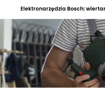
Skip
Elektronarzędzia Bosch: wiertark
to
content