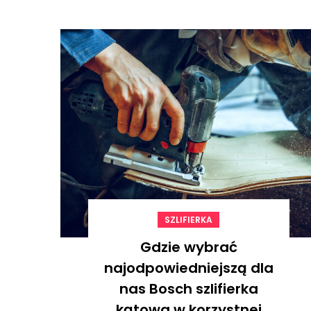
SZLIFIERKA
Gdzie wybrać
najodpowiedniejszą dla
nas Bosch szlifierka
kątowa w korzystnej