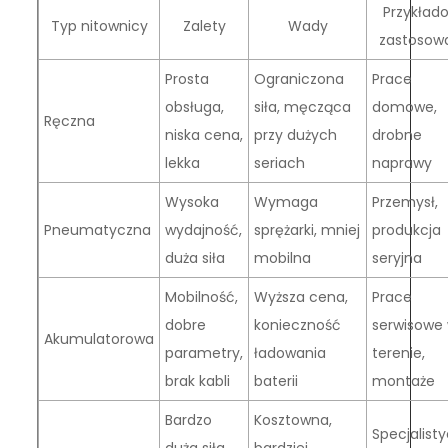
Przykład
Typ nitownicy
Zalety
Wady
zastosow
Prosta
Ograniczona
Prace
obsługa,
siła, męcząca
domowe,
Ręczna
niska cena,
przy dużych
drobne
lekka
seriach
naprawy
Wysoka
Wymaga
Przemysł,
Pneumatyczna
wydajność,
sprężarki, mniej
produkcja
duża siła
mobilna
seryjna
Mobilność,
Wyższa cena,
Prace
dobre
konieczność
serwisowe
Akumulatorowa
parametry,
ładowania
terenie,
brak kabli
baterii
montaże
Bardzo
Kosztowna,
Specjalist